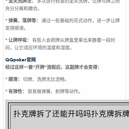
*
里夫洗牌法：
多次进行标准的里夫洗牌，让牌与牌之间
充分分离和磨合。
*
弹簧、落牌等：
通过一些基础的花式动作，进一步让牌
变得顺滑。
*
让牌呼吸：
有些人会把牌从牌盒里拿出来静置一段时
间，让它适应环境的温度和湿度。
QQpoker官网
经过这样一套“开牌”流程后，这副牌才会变得：
*
顺滑：
切牌、洗牌无比流畅。
*
有弹性：
容易做弹簧、射牌等动作。