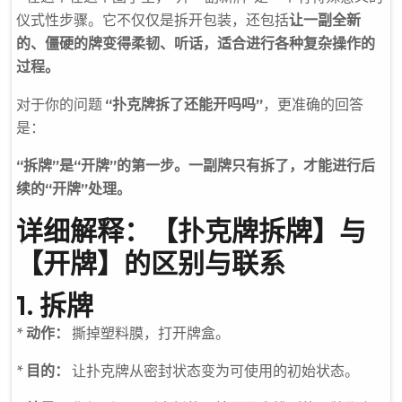
仪式性步骤。它不仅仅是拆开包装，还包括
让一副全新
的、僵硬的牌变得柔韧、听话，适合进行各种复杂操作的
过程。
对于你的问题
“扑克牌拆了还能开吗吗”
，更准确的回答
是：
“拆牌”是“开牌”的第一步。一副牌只有拆了，才能进行后
续的“开牌”处理。
详细解释：【扑克牌拆牌】与
【开牌】的区别与联系
1. 拆牌
*
动作：
撕掉塑料膜，打开牌盒。
*
目的：
让扑克牌从密封状态变为可使用的初始状态。