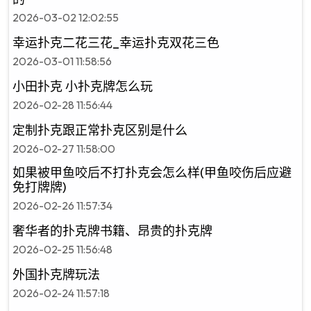
2026-03-02 12:02:55
幸运扑克二花三花_幸运扑克双花三色
2026-03-01 11:58:56
小田扑克 小扑克牌怎么玩
2026-02-28 11:56:44
定制扑克跟正常扑克区别是什么
2026-02-27 11:58:00
如果被甲鱼咬后不打扑克会怎么样(甲鱼咬伤后应避
免打牌牌)
2026-02-26 11:57:34
奢华者的扑克牌书籍、昂贵的扑克牌
2026-02-25 11:56:48
外国扑克牌玩法
2026-02-24 11:57:18