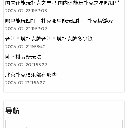
国内还能玩扑克之星吗 国内还能玩扑克之星吗知乎
2026-02-23 11:57:03
哪里能玩四打一扑克哪里能玩四打一扑克牌游戏
2026-02-22 11:57:02
合肥同城扑克牌合肥同城扑克牌多少钱
2026-02-21 11:58:40
卧室棋牌新玩法
2026-02-20 11:55:22
北京扑克俱乐部有哪些
2026-02-19 11:56:27
导航