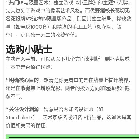
*
热门IP与限量艺术
：独立游戏《小丑牌》的主题扑克牌，
完美复刻了游戏中的像素艺术风格。而像
野猪校长花切无
名花纸牌V2
这样的限量版作品，则因其独立编号、稀缺数
量（如全球1000套）和精湛的手工工艺（如花切、镂
空），更具独一无二的收藏价值。
选购小贴士
在决定入手前，可以从以下几个方面来判断一副扑克牌或
一本书是否值得珍藏：
*
明确核心目的
：想清楚你更看重的是
在牌桌上提升境界
，
还是
在收藏架上增添光彩
。两者的投入方向和选择标准截
然不同。
*
关注设计渊源
：留意是否为知名设计师（如
Stockholm17）、艺术家联名或知名IP衍生品，这通常是其
价值和美感的保证。