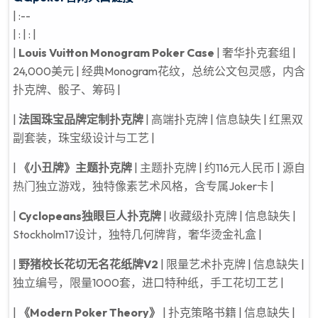
| :--
| : | : |
|
Louis Vuitton Monogram Poker Case
| 奢华扑克套组 |
24,000美元 | 经典Monogram花纹，总统公文包灵感，内含
扑克牌、骰子、筹码 |
|
法国珠宝品牌定制扑克牌
| 高端扑克牌 | 信息缺失 | 红黑双
副套装，珠宝级设计与工艺 |
|
《小丑牌》主题扑克牌
| 主题扑克牌 | 约116元人民币 | 源自
热门独立游戏，独特像素艺术风格，含专属Joker卡 |
|
Cyclopeans独眼巨人扑克牌
| 收藏级扑克牌 | 信息缺失 |
Stockholm17设计，独特几何牌背，奢华烫金礼盒 |
|
野猪校长花切无名花纸牌V2
| 限量艺术扑克牌 | 信息缺失 |
独立编号，限量1000套，进口特种纸，手工花切工艺 |
|
《Modern Poker Theory》
| 扑克策略书籍 | 信息缺失 |