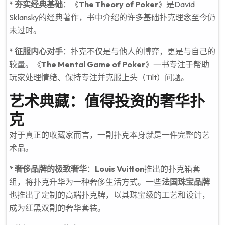
*
夯实经典基础
：《
The Theory of Poker
》是David
Sklansky的经典著作，书中介绍的许多基础扑克理念至今仍
未过时。
*
征服内心对手
：扑克不仅是与他人的博弈，更是与自己的
较量。《
The Mental Game of Poker
》一书专注于帮助
玩家处理情绪、保持专注并克服上头（Tilt）问题。
艺术典藏：值得投资的奢华扑
克
对于真正的收藏家而言，一副扑克本身就是一件完整的艺
术品。
*
奢侈品牌的极致奢华
：
Louis Vuitton
推出的扑克箱套
组，将扑克升华为一种奢侈生活方式。一些
法国珠宝品牌
也推出了定制的高端扑克牌，以其珠宝级的工艺和设计，
成为红黑双副的奢华套装。