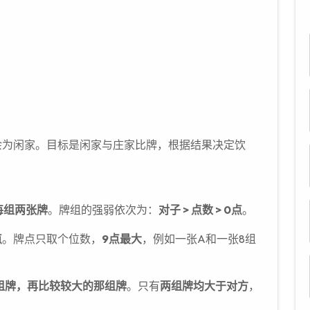
其余为闲家。目标是闲家与庄家比牌，根据结果决定饮
每组两张牌
。牌组的强弱依次为：
对子 > 点数 > 0点
。
点
。牌点只取个位数，
9点最大
，例如一张A和一张8组
组牌，再比较较大的那组牌
。只有
两组牌均大于对方
，