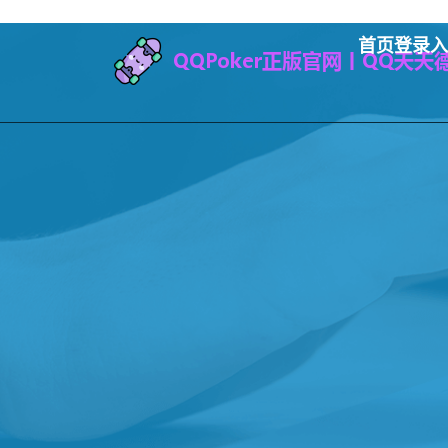
首页登录入