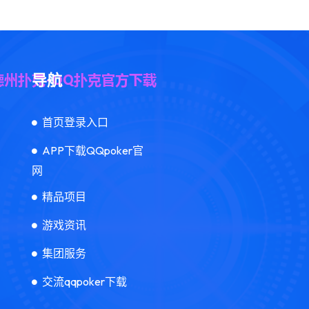
导航
首页登录入口
APP下载QQpoker官
网
精品项目
游戏资讯
集团服务
交流qqpoker下载