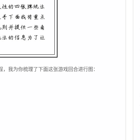
流程，我为你梳理了下面这张游戏回合进行图：