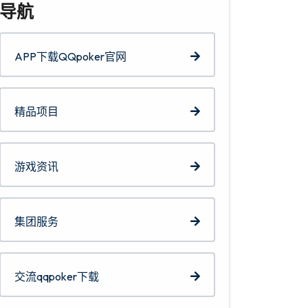
导航
APP下载QQpoker官网
精品项目
游戏资讯
集团服务
交流qqpoker下载