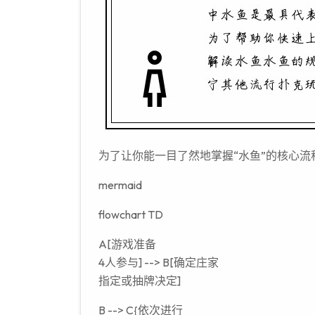
为了让你能一目了然地掌握“水鱼”的核心
mermaid
flowchart TD
A[游戏准备
4人参与] --> B[确定庄家
指定或抽牌决定]
B --> C{依次进行