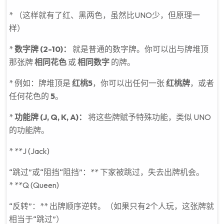
* （这样就有了红、黑两色，虽然比UNO少，但原理一
样）
*
数字牌 (2-10)：
就是普通的数字牌。你可以出与牌堆顶
那张牌
相同花色
或
相同数字
的牌。
* 例如：牌堆顶是
红桃5
，你可以出任何一张
红桃牌
，或者
任何花色的
5
。
*
功能牌 (J, Q, K, A)：
将这些牌赋予特殊功能，类似 UNO
的功能牌。
* **J (Jack)
“跳过”或“阻挡“阻挡”：** 下家被跳过，失去出牌机会。
* **Q (Queen)
“反转”：** 出牌顺序逆转。（如果只有2个人玩，这张牌就
相当于“跳过”）