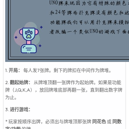
1.
开局：
每人发7张牌。剩下的牌扣在中间作为牌堆。
2.
翻起始牌：
从牌堆顶翻一张牌作为起始牌。如果是功能
牌（J,Q,K,A），放回牌堆底部再翻一张，直到翻出数字牌
为止。
3.
进行游戏：
* 玩家按顺序出牌，必须出与牌堆顶那张牌
同花色
或
同数