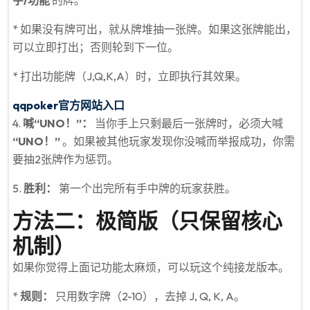
字/功能
的牌。
* 如果没有牌可出，就从牌堆抽一张牌。如果这张牌能出，
可以立即打出；否则轮到下一位。
* 打出功能牌（J,Q,K,A）时，立即执行其效果。
qqpoker官方网站入口
4.
喊“UNO！”：
当你手上只剩最后一张牌时，必须大喊
“UNO！”
。如果被其他玩家发现你没喊而举报成功，你需
要抽2张牌作为惩罚。
5.
胜利：
第一个出完所有手中牌的玩家获胜。
方法二：极简版（只保留核心
机制）
如果你觉得上面记功能太麻烦，可以玩这个纯接龙版本。
*
规则：
只用数字牌（2-10），去掉 J, Q, K, A。