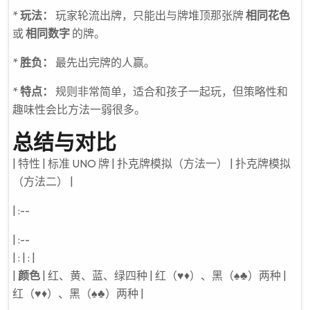
*
玩法：
玩家轮流出牌，只能出与牌堆顶那张牌
相同花色
或
相同数字
的牌。
*
胜负：
最先出完牌的人赢。
*
特点：
规则非常简单，适合和孩子一起玩，但策略性和
趣味性会比方法一弱很多。
总结与对比
| 特性 | 标准 UNO 牌 | 扑克牌模拟（方法一） | 扑克牌模拟
（方法二） |
| :--
| :--
| : | : |
|
颜色
| 红、黄、蓝、绿四种 | 红（♥♦）、黑（♠♣）两种 |
红（♥♦）、黑（♠♣）两种 |