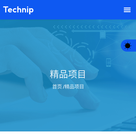
精品项目
首页
/精品项目