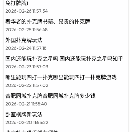
免打牌牌)
2026-02-26 11:57:34
奢华者的扑克牌书籍、昂贵的扑克牌
2026-02-25 11:56:48
外国扑克牌玩法
2026-02-24 11:57:18
国内还能玩扑克之星吗 国内还能玩扑克之星吗知乎
2026-02-23 11:57:03
哪里能玩四打一扑克哪里能玩四打一扑克牌游戏
2026-02-22 11:57:02
合肥同城扑克牌合肥同城扑克牌多少钱
2026-02-21 11:58:40
卧室棋牌新玩法
2026-02-20 11:55:22