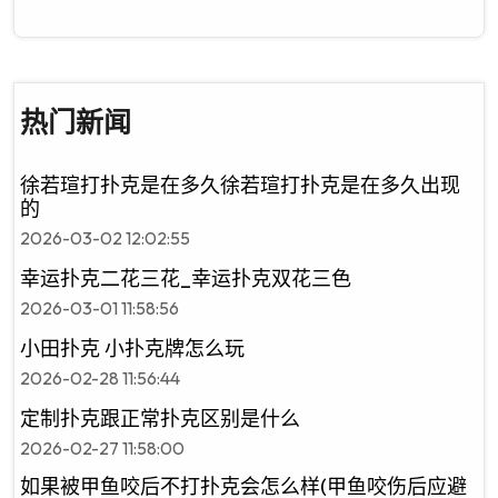
热门新闻
徐若瑄打扑克是在多久徐若瑄打扑克是在多久出现
的
2026-03-02 12:02:55
幸运扑克二花三花_幸运扑克双花三色
2026-03-01 11:58:56
小田扑克 小扑克牌怎么玩
2026-02-28 11:56:44
定制扑克跟正常扑克区别是什么
2026-02-27 11:58:00
如果被甲鱼咬后不打扑克会怎么样(甲鱼咬伤后应避