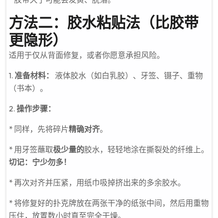
方法二：胶水粘贴法（比胶带
更隐形）
适用于仅从背面修复，或者你愿意承担风险。
1.
准备材料：
液体胶水（如白乳胶）、牙签、镊子、重物
（书本）。
2.
操作步骤：
* 同样，先将碎片
精确对齐
。
* 用牙签蘸取
极少量的
胶水，轻轻地涂在撕裂处的纤维上。
切记：宁少勿多！
* 再次对齐并压紧，用纸巾吸掉挤出来的多余胶水。
* 将修复好的扑克牌放在两张干净的纸张中间，然后用重物
压住，放置数小时直至完全干燥。