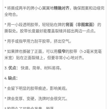
* 将撕成两半的牌小心翼翼地
精确对齐
，确保图案和边缘完
全吻合。
* 用一小段透明胶带，轻轻贴在牌的
背面（非图案面）
的
撕裂处。胶带长度最好能覆盖裂缝并超出两边一点点。
* 用手或指甲用力刮平胶带，挤出空气。
* 如果牌也撕破了正面，可以用
极窄
的胶带（1-2毫米宽毫
米宽）贴在正面裂缝上，但要非常小心地对齐。
3.
优点：
快速、简单、材料易得。
4.
缺点：
* 会留下明显的胶带痕迹，影响美观。
* 牌会变厚、变硬，洗牌时会很突兀。
* 胶带久了可能会发黄、脱落。