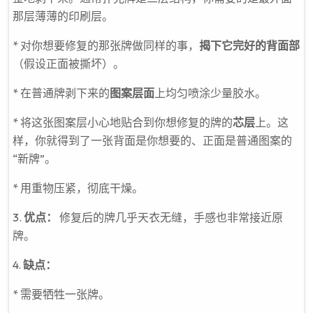
那层薄薄的印刷层。
* 对你想要修复的那张牌做同样的事，
揭下它完好的背面部
（假设正面被撕坏）。
* 在普通牌剥下来的
图案层面
上均匀喷涂少量胶水。
* 将这张图案层小心地贴合到你想修复的牌的
芯层
上。这
样，你就得到了一张背面是你想要的、正面是普通图案的
“新牌”。
* 用重物压紧，彻底干燥。
3.
优点：
修复后的牌几乎天衣无缝，手感也非常接近原
牌。
4.
缺点：
* 需要牺牲一张牌。