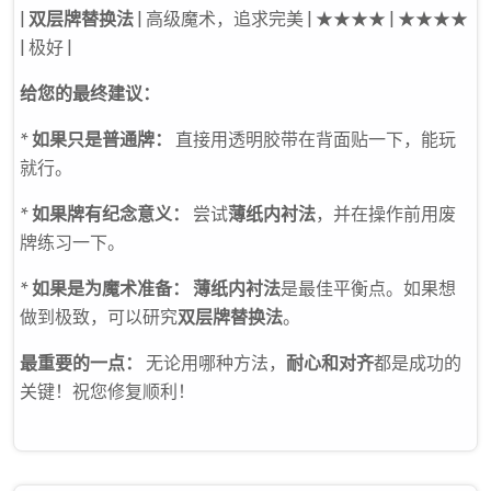
|
双层牌替换法
| 高级魔术，追求完美 | ★★★★ | ★★★★
| 极好 |
给您的最终建议：
*
如果只是普通牌：
直接用透明胶带在背面贴一下，能玩
就行。
*
如果牌有纪念意义：
尝试
薄纸内衬法
，并在操作前用废
牌练习一下。
*
如果是为魔术准备：
薄纸内衬法
是最佳平衡点。如果想
做到极致，可以研究
双层牌替换法
。
最重要的一点：
无论用哪种方法，
耐心和对齐
都是成功的
关键！祝您修复顺利！