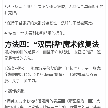
* 从正反两面都几乎看不到修复痕迹，尤其适合单面图案的
扑克牌。
* 保持了整张牌的大部分柔韧性，洗牌时不易被察觉。
4.
缺点：** 需要耐心和精细的操作。
方法四：“双层牌”魔术修复法
如果你的目的是魔术，而且不介意牺牲一张普通的牌，这
是最完美的方法。
1.
准备材料：
一张你想要修复的牌（已损坏），另一张
完
全相同
的普通牌（作为 donor/供体）、喷胶或薄层双面
胶、尺子、美工刀。
2.
操作步骤：
* 用美工刀小心地将
普通牌的表层面（带图案的一面）
完
整地剥下来。通常扑克牌是三层结构，你需要的是最外面