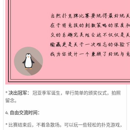
*
决出冠军：
冠亚季军诞生，举行简单的颁奖仪式，拍照
留念。
4.
自由交流时间：
* 比赛结束后，不着急散场。可以玩一些轻松的扑克游戏，