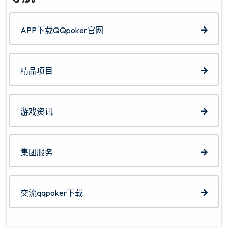
APP下载QQpoker官网
精品项目
游戏资讯
集团服务
交流qqpoker下载