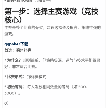
+副赛+变体规则”
的组合拳。
第一步：选择主赛游戏（竞技
核心）
主赛是整个比赛的骨架，建议选择普及度高、策略性强的
游戏。
qqpoker下载
首选：德州扑克
*
为什么？
规则简单，但策略极深，运气与技术平衡得最
好，非常适合比赛。
*
比赛形式：
锦标赛模式
*
初始筹码：
每人发放相同数量的筹码（如1500-
3000）。
0）。