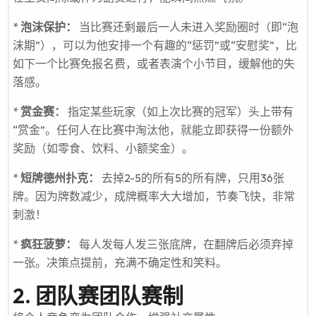
*
泡沫保护：
当比赛还剩最后一人未进入奖励圈时（即“泡
沫期”），可以为他安排一个有趣的“惩罚”或“安慰奖”，比
如下一个比赛免报名费，或者表演个小节目，缓解他的失
落感。
*
赏金赛：
指定某些玩家（如上次比赛的冠军）头上带有
“赏金”。任何人在比赛中淘汰他，就能立即获得一份额外
奖励（如零食、饮料、小额奖金）。
*
短牌德州扑克：
去掉2-5的所有5的所有牌，只用36张
牌。因为牌数减少，成牌概率大大增加，节奏飞快，非常
刺激！
*
疯狂菠萝：
每人发每人发三张底牌，在翻牌后必须弃掉
一张。决策点提前，充满不确定性和笑料。
2. 团队赛团队赛制