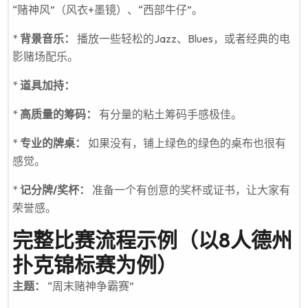
“赌神风”（风衣+墨镜）、“西部牛仔”。
*
背景音乐：
播放一些轻松的Jazz、Blues，或者经典的电
影赌场配乐。
*
道具加持：
*
高质量的筹码：
有分量的粘土筹码手感极佳。
*
专业的牌桌：
如果没有，铺上绿色的绿色的桌布也很有
感觉。
*
记分牌/奖杯：
准备一个有创意的奖杯或证书，让大家有
荣誉感。
完整比赛流程示例（以8人德州
扑克锦标赛为例）
主题：
“周末赌神争霸赛”