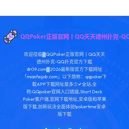
欢迎莅临▓QQPoker正版官网丨QQ天天
德州扑克-QQ扑克官方下载
dr09.com▓2026最新版官方下载网址
「mianfeijob.com」以下简称：qqpoker下
载APP下载网址是多少✔全站,全
称:QQpoker官网入口链接,Short Deck
Poker客户端,官网下载地址,安卓版和苹果
版下载,创新玩法全面体验!pokertime安卓
版下载