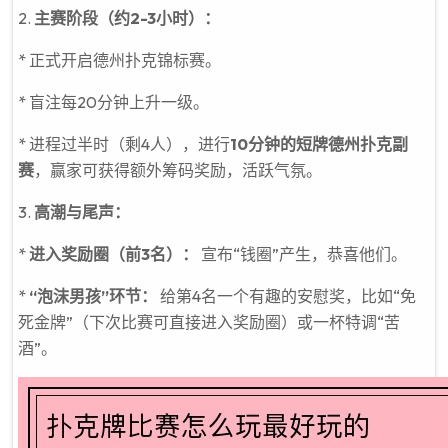
2.
主赛阶段（约2-3小时）：
* 正式开启德州扑克锦标赛。
* 盲注每20分钟上升一级。
* 进程过半时（剩4人），进行
10分钟的短牌德州扑克副
赛
，赢家可获得额外筹码奖励，活跃气氛。
3.
高潮与尾声：
*
进入奖励圈（前3名）：
宣布“钱圈”产生，恭喜他们。
*
“泡沫男孩”环节：
给第4名一个有趣的安慰奖，比如“免
死金牌”（下次比赛可直接进入奖励圈）或一杯特调“苦
酒”。