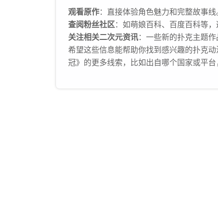
观看原作
：直接体验角色魅力和完整故事线
查阅粉丝社区
：如萌娘百科、百度百科等，
关注相关二次元资讯
：一些新的扑克主题作
希望这些信息能帮助你找到感兴趣的扑克动漫
冠》的更多线索，比如出自哪个国家或平台