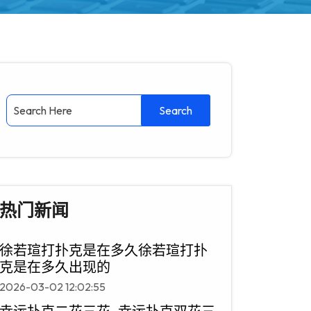
热门新闻
徐若瑄打扑克是在多久徐若瑄打扑
克是在多久出现的
2026-03-02 12:02:55