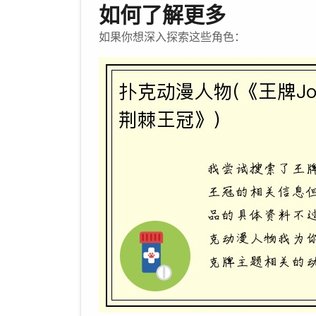
如何了解更多
如果你想深入探索这些角色：