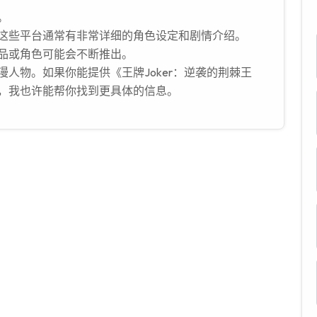
。
这些平台通常有非常详细的角色设定和剧情介绍。
品或角色可能会不断推出。
人物。如果你能提供《王牌Joker：逆袭的荆棘王
，我也许能帮你找到更具体的信息。