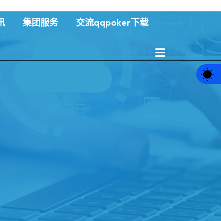
讯
集团服务
交流qqpoker下载