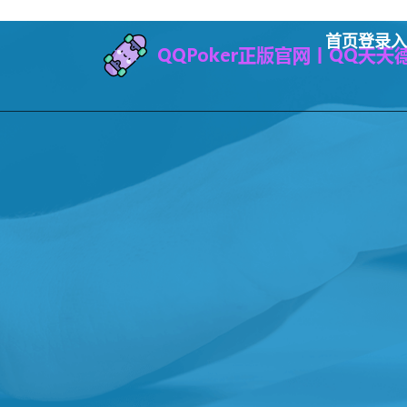
首页登录入