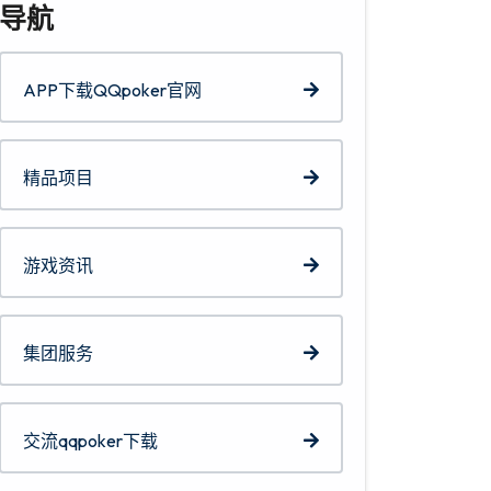
导航
APP下载QQpoker官网
精品项目
游戏资讯
集团服务
交流qqpoker下载