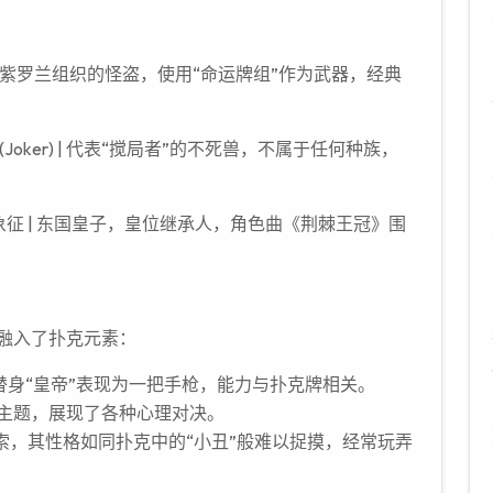
) | 来自紫罗兰组织的怪盗，使用“命运牌组”作为武器，经典
 (Joker) | 代表“搅局者”的不死兽，不属于任何种族，
冠/权力象征 | 东国皇子，皇位继承人，角色曲《荆棘王冠》围
融入了扑克元素：
替身“皇帝”表现为一把手枪，能力与扑克牌相关。
主题，展现了各种心理对决。
索，其性格如同扑克中的“小丑”般难以捉摸，经常玩弄