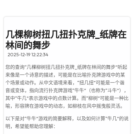
几棵柳树扭几扭扑克牌_纸牌在
林间的舞步
2025-12-19 12:22:34
您的查询“几棵柳树扭几扭扑克牌_纸牌在林间的舞步”听起
来像是一个诗意的描述，可能是在比喻扑克牌游戏中的某
个场景或动作。从中文语境来看，“扭几扭”可能是一个谐
音或变体，指向流行扑克牌游戏“牛牛”（也称为“斗牛”），
其中“牛几”表示游戏中的点数计算。而“柳树”可能是一种比
喻，形容牌在游戏中的动态，如柳枝在风中摇曳般灵活。
以下是对“牛牛”游戏的简要解释，以及如何计算“牛几”的说
明，希望能帮助您理解：