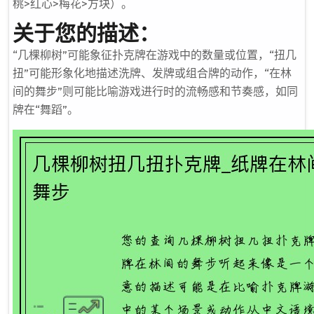
桃>红心>梅花>方块）。
关于您的描述：
“几棵柳树”可能象征扑克牌在游戏中的数量或位置，“扭几
扭”可能形象化地描述洗牌、发牌或组合牌的动作，“在林
间的舞步”则可能比喻游戏进行时的流畅感和节奏感，如同
牌在“舞蹈”。