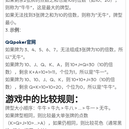
如果剩余2张牌的点数之和也是10的倍数（如10、20），
则称为“牛牛”，这是最大的牌型。
如果无法找到3张牌之和为10的倍数，则称为“无牛”，牌型
最小。
3.
示例
：
QQpoker官网
如果牌为 3、4、5、6、7，无法组成3张牌为10的倍数，所
以“无牛”。
如果牌为 10、J、Q、K、A，则 10+J+Q=30（10的倍
数），剩余 K+A=10+1=11，个位为1，所以是“牛一”。
如果牌为 10、10、J、Q、K，则 10+10+J=30（10的倍
数），剩余 Q+K=10+10=20，个位为0，所以是“牛牛”。
游戏中的比较规则：
牌型大小顺序：牛牛 > 牛九 > 牛八 > ... > 牛一 > 无牛。
如果牌型相同，则比较最大单张牌的点数
（K>Q>J>10>...>A），如果仍相同，则比较花色（通常黑