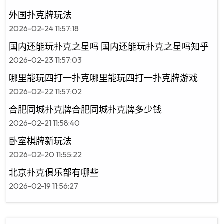
外国扑克牌玩法
2026-02-24 11:57:18
国内还能玩扑克之星吗 国内还能玩扑克之星吗知乎
2026-02-23 11:57:03
哪里能玩四打一扑克哪里能玩四打一扑克牌游戏
2026-02-22 11:57:02
合肥同城扑克牌合肥同城扑克牌多少钱
2026-02-21 11:58:40
卧室棋牌新玩法
2026-02-20 11:55:22
北京扑克俱乐部有哪些
2026-02-19 11:56:27