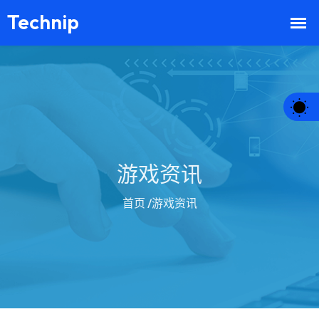
游戏资讯
首页
/游戏资讯