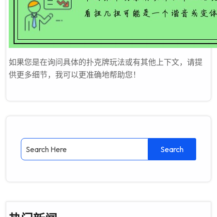
如果您是在询问具体的扑克牌玩法或有其他上下文，请提
供更多细节，我可以更准确地帮助您！